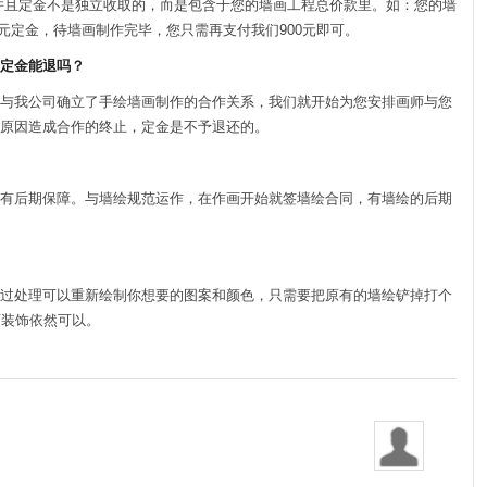
并且定金不是独立收取的，而是包含于您的墙画工程总价款里。如：您的墙
0元定金，待墙画制作完毕，您只需再支付我们900元即可。
定金能退吗？
与我公司确立了手绘墙画制作的合作关系，我们就开始为您安排画师与您
原因造成合作的终止，定金是不予退还的。
有后期保障。与墙绘规范运作，在作画开始就签墙绘合同，有墙绘的后期
过处理可以重新绘制你想要的图案和颜色，只需要把原有的墙绘铲掉打个
面装饰依然可以。