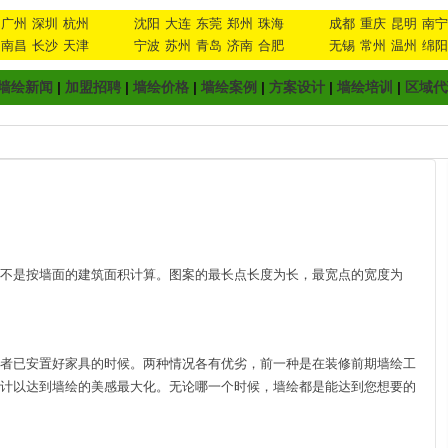
广州
深圳
杭州
沈阳
大连
东莞
郑州
珠海
成都
重庆
昆明
南宁
南昌
长沙
天津
宁波
苏州
青岛
济南
合肥
无锡
常州
温州
绵阳
墙绘新闻
|
加盟招聘
|
墙绘价格
|
墙绘案例
|
方案设计
|
墙绘培训
|
区域代
不是按墙面的建筑面积计算。图案的最长点长度为长，最宽点的宽度为
者已安置好家具的时候。两种情况各有优劣，前一种是在装修前期墙绘工
计以达到墙绘的美感最大化。无论哪一个时候，墙绘都是能达到您想要的