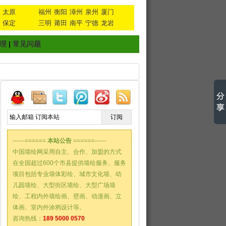
太原
福州
衡阳
漳州
泉州
厦门
保定
三明
莆田
南平
宁德
龙岩
理
|
常见问题
------======
本站公告
======------
中国墙绘网采用自主、合作、加盟的方式
在全国超过600个市县提供墙绘服务。服务
项目包括专业墙体彩绘、城市文化墙、幼
儿园墙绘、大型街区墙绘、大型广场墙
绘、工程内外墙绘画、壁画、动漫画、立
体画、室内外涂鸦设计等。
咨询热线：
189 5000 0570