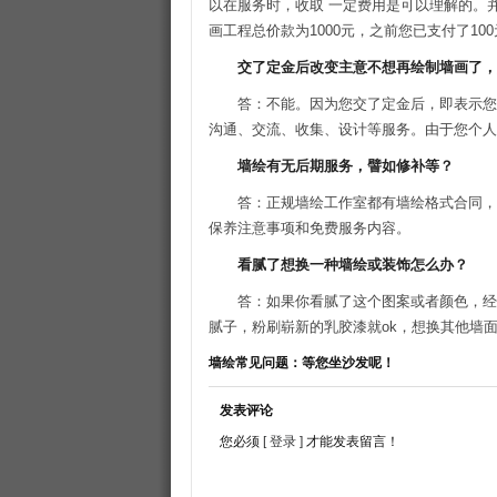
以在服务时，收取 一定费用是可以理解的。
画工程总价款为1000元，之前您已支付了10
交了定金后改变主意不想再绘制墙画了，
答：不能。因为您交了定金后，即表示您
沟通、交流、收集、设计等服务。由于您个人
墙绘有无后期服务，譬如修补等？
答：正规墙绘工作室都有墙绘格式合同，
保养注意事项和免费服务内容。
看腻了想换一种墙绘或装饰怎么办？
答：如果你看腻了这个图案或者颜色，经
腻子，粉刷崭新的乳胶漆就ok，想换其他墙
墙绘常见问题：等您坐沙发呢！
发表评论
您必须
[ 登录 ]
才能发表留言！