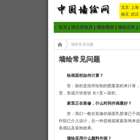
北京
上海
南京
武汉
♂
首页
|
清水样板房
|
墙绘素材
|
墙绘百科
|
墙绘常见问题
墙绘常见问题
绘画面积如何计算？
答：面积是按所绘制的图案面积来计算，
宽，形成方块形状 长×宽＝面积。
家里正在装修，什么时间作画最好？
答：我们一般在装修的墙面乳胶漆已干或
作组已介入设计，后一种是根据家庭装饰来设
美感以及装饰效果。
墙绘采用什么颜料作画？