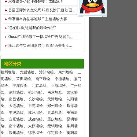
永春很多小伙伴都惊呼：太酷炫！
首届国际涂鸦文化周12月长沙开启 法国...
华亭镇举办世界地球日主题墙绘大赛
“你们快看,这是我的墙绘作品”
Gucci在纽约做了一幅墙绘广告 这背后...
浙江青年实践团嘉兴行 墙绘“两美浙江...
地区分类
福州墙绘
、
龙岩墙绘
、
漳州墙绘
、
泉州墙绘
、
三
明墙绘
、
莆田墙绘
、
南平墙绘
、
宁德墙绘
、
厦门
墙绘
、
平潭墙绘
、
北京墙绘
、
上海墙绘
、
广州墙
绘
、
深圳墙绘
、
杭州墙绘
、
南京墙绘
、
武汉墙
绘
、
南昌墙绘
、
长沙墙绘
、
天津墙绘
、
沈阳墙
绘
、
大连墙绘
、
东莞墙绘
、
郑州墙绘
、
珠海墙
绘
、
宁波墙绘
、
苏州墙绘
、
青岛墙绘
、
济南墙
绘
、
合肥墙绘
、
成都墙绘
、
重庆墙绘
、
昆明墙
绘
、
南宁墙绘
、
太原墙绘
、
无锡墙绘
、
常州墙
绘
、
温州墙绘
、
绵阳墙绘
、
保定墙绘
、
衡阳墙