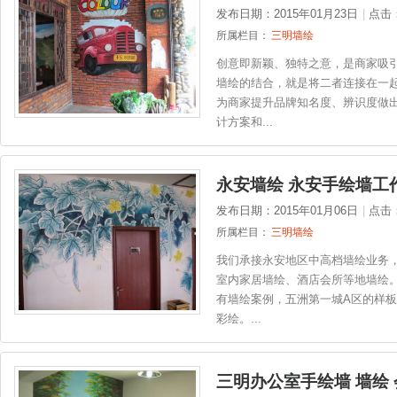
发布日期：2015年01月23日
|
点击
所属栏目：
三明墙绘
创意即新颖、独特之意，是商家吸
墙绘的结合，就是将二者连接在一
为商家提升品牌知名度、辨识度做
计方案和...
永安墙绘 永安手绘墙工
发布日期：2015年01月06日
|
点击
所属栏目：
三明墙绘
我们承接永安地区中高档墙绘业务
室内家居墙绘、酒店会所等地墙绘
有墙绘案例，五洲第一城A区的样板
彩绘。...
三明办公室手绘墙 墙绘 