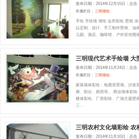
发布日期：2014年12月15日
|
点击
所属栏目：
三明墙绘
手绘 手绘墙 墙绘 会所彩绘 壁画
以定制、设计、手工制作壁画、油
儿园、酒店、咖啡馆、户外宣传围墙等
三明现代艺术手绘墙 大
发布日期：2014年11月24日
|
点击
所属栏目：
三明墙绘
家装墙体彩绘：电视背景墙、沙发
廊、阳台、厨房等。 商业墙体彩绘
楼体彩绘、厂房彩绘、广场主题壁
三...
三明农村文化墙彩绘 农
发布日期：2014年11月10日
|
点击