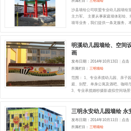
所属栏目：
三明墙绘
沙县墙绘公司联盟专业幼儿园墙绘室
主力军。 主要从事家庭墙体彩绘、
墙等业务，我们提供一条龙服务。本
明溪幼儿园墙绘、空间设
画
发布日期：2014年10月13日
|
点击
所属栏目：
三明墙绘
范围： 1、专业承揽幼儿园、亲子
庭、别墅、单身公寓及酒吧、咖啡厅
3、专业承揽婚纱摄影虚拟空间场景设
三明永安幼儿园墙绘 永安
发布日期：2014年10月11日
|
点击
所属栏目：
三明墙绘