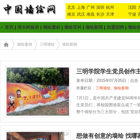
北京
上海
广州
深圳
杭州
沈阳
南京
武汉
南昌
长沙
天津
宁波
♂
首页
|
清水样板房
|
墙绘素材
|
墙绘百科
|
墙绘新闻
|
加盟招聘
|
墙绘
墙绘案例
三明墙绘
墙绘新闻
三明学院学生党员创作主
发布日期：2015年07月05日
|
点击
所属栏目：
三明墙绘
,
墙绘新闻
7月1日，是中国共产党建党94周
生党员们，将校园围墙装点成了一
整个墙绘分为三大部分，包括“党在我
想做有创意的墙绘 找哪