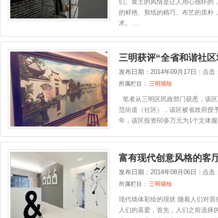
们。黄土的风情是让人用心感怀的
的鲜艳、剪纸的精巧、布艺的质朴
术。 ...
三明获评“全省和谐社区
发布日期：2014年09月17日
|
点击
所属栏目：
三明墙绘
笔者从三明区民政部门获悉，该区
范街道（社区），该区被省政府授予
年，该区投资60多万元为1个文体服务
富有现代创意风格的客
发布日期：2014年08月06日
|
点击
所属栏目：
三明墙绘
现代墙体彩绘的现状 随着人们对居
人们的喜爱，首先，人们之前选择的