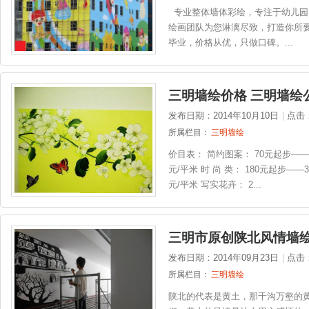
专业整体墙体彩绘，专注于幼儿园
绘画团队为您淋漓尽致，打造你所要
毕业，价格从优，只做口碑。...
三明墙绘价格 三明墙绘
发布日期：2014年10月10日
|
点击
所属栏目：
三明墙绘
价目表： 简约图案： 70元起步——1
元/平米 时 尚 类： 180元起步——3
元/平米 写实花卉： 2...
三明市原创陕北风情墙
发布日期：2014年09月23日
|
点击
所属栏目：
三明墙绘
陕北的代表是黄土，那千沟万壑的