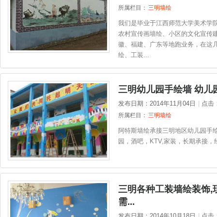
所属栏目：
三明墙绘
我们是毕业于江西师范大学美术学
农村宣传画墙绘、小区的文化宣传
徽、福建、广东等地跑业务，在这
绘、工装...
三明幼儿园手绘墙 幼儿
发布日期：2014年11月04日
|
点击
所属栏目：
三明墙绘
阿特斯墙绘承接三明地区幼儿园手绘
园，酒吧，KTV,家装，长期承接，经
三明各种工装墙绘装饰,
需...
发布日期：2014年10月18日
|
点击