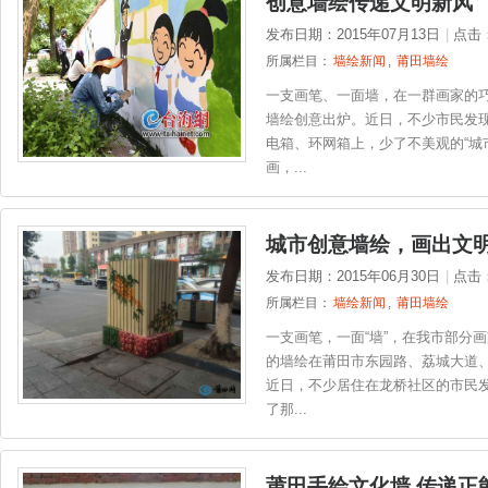
创意墙绘传递文明新风
发布日期：2015年07月13日
|
点击
所属栏目：
墙绘新闻
,
莆田墙绘
一支画笔、一面墙，在一群画家的
墙绘创意出炉。近日，不少市民发
电箱、环网箱上，少了不美观的“城
画，...
城市创意墙绘，画出文
发布日期：2015年06月30日
|
点击
所属栏目：
墙绘新闻
,
莆田墙绘
一支画笔，一面“墙”，在我市部分
的墙绘在莆田市东园路、荔城大道
近日，不少居住在龙桥社区的市民
了那...
莆田手绘文化墙 传递正