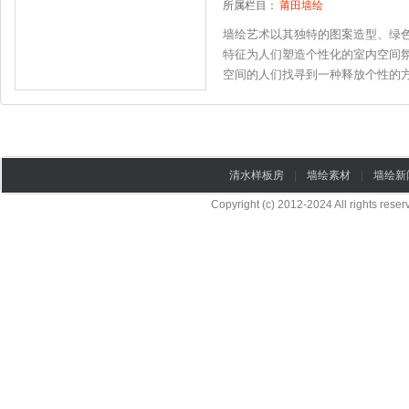
所属栏目：
莆田墙绘
墙绘艺术以其独特的图案造型、绿
特征为人们塑造个性化的室内空间
空间的人们找寻到一种释放个性的方式
清水样板房
|
墙绘素材
|
墙绘新
Copyright (c) 2012-2024 All rights re