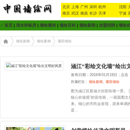
北京
上海
广州
深圳
杭州
沈阳
南京
武汉
南昌
长沙
天津
宁波
♂
首页
|
清水样板房
|
墙绘素材
|
墙绘百科
|
墙绘新闻
|
加盟招聘
|
墙绘
墙绘新闻
墙绘案例
莆田墙绘
涵江“彩绘文化墙”绘出
发布日期：2016年01月19日
|
点击
所属栏目：
墙绘新闻
,
莆田墙绘
图为涵江区新涵大街彩绘墙一景。 
核心价值观”的宣传画，一面面图文
来。细心的市民会发现，原来单调
是...