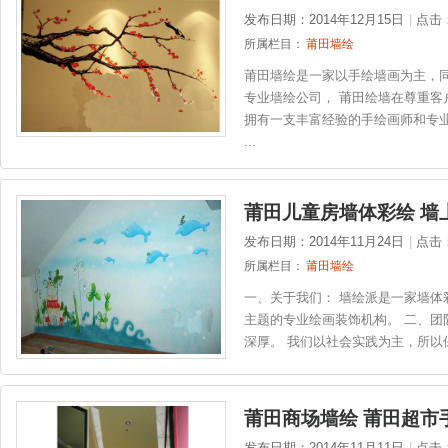
发布日期：2014年12月15日
|
点击
所属栏目：
莆田墙绘
莆田墙绘是一家以手绘墙画为主，
专业墙绘公司， 莆田绘墙在尊重客
拥有一支丰富经验的手绘画师和专业
...
莆田儿童房墙体彩绘 墙
发布日期：2014年11月24日
|
点击
所属栏目：
莆田墙绘
一、关于我们： 墙绘派是一家墙体
主题的专业绘画装饰机构。 二、团
深厚。 我们以社会实践为主，所以保
莆田商场墙绘 莆田超市
发布日期：2014年11月11日
|
点击