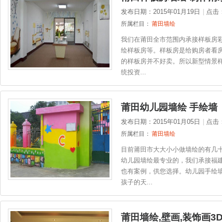
发布日期：2015年01月19日
|
点击
所属栏目：
莆田墙绘
我们在莆田全市范围内承接样板房彩
绘样板房等。样板房是给购房者看
的样板房并不好卖。所以新型情景
统投资...
莆田幼儿园墙绘 手绘墙
发布日期：2015年01月05日
|
点击
所属栏目：
莆田墙绘
目前莆田市大大小小做墙绘的有几
幼儿园墙绘最专业的，我们承接福
也有案例，供您选择。幼儿园手绘
孩子的天...
莆田墙绘,壁画,装饰画3