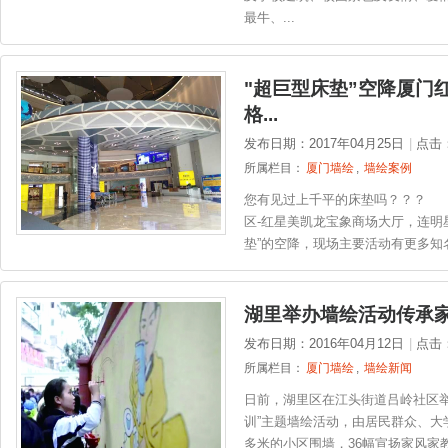
最牛、...
"超巨型床垫”空降厦门
格...
发布日期：2017年04月25日
|
点击
所属栏目：
厦门墙绘
,
墙绘案例
您有见过上千平的床垫吗？？？ 
区-红星美凯龙宝象商场大厅，连明
垫”的空降，现场主要活动有更多知名
湖里举办墙绘活动传承
发布日期：2016年04月12日
|
点击
所属栏目：
厦门墙绘
,
墙绘新闻
日前，湖里区在江头街道吕岭社区举
训”主题墙绘活动，由居民群众、大
多米的小区围墙，36幅宣扬家风家