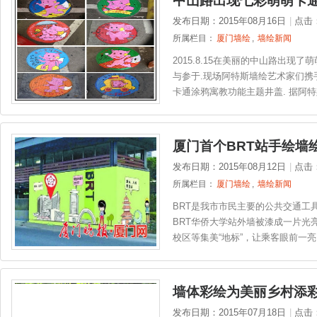
中山路出现七彩萌萌卡
发布日期：2015年08月16日
|
点击
所属栏目：
厦门墙绘
,
墙绘新闻
2015.8.15在美丽的中山路出现
与参于.现场阿特斯墙绘艺术家们携
卡通涂鸦寓教功能主题井盖. 据阿特斯
厦门首个BRT站手绘墙
发布日期：2015年08月12日
|
点击
所属栏目：
厦门墙绘
,
墙绘新闻
BRT是我市市民主要的公共交通工
BRT华侨大学站外墙被漆成一片光
校区等集美“地标”，让乘客眼前一亮，
墙体彩绘为美丽乡村添
发布日期：2015年07月18日
|
点击