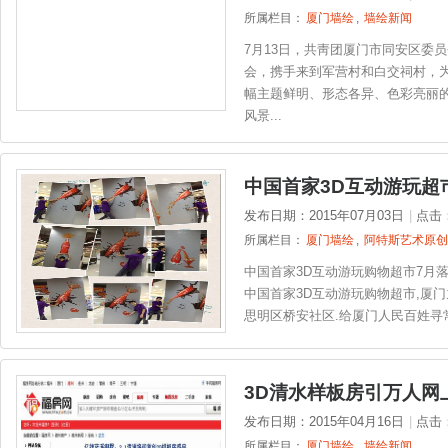
所属栏目：
厦门墙绘
,
墙绘新闻
7月13日，共靑团厦门市同安区委
会，携手来到军营村和白交祠村，
幅主题鲜明、形态各异、色彩亮丽
风景...
中国首家3D互动游玩超
发布日期：2015年07月03日
|
点击
所属栏目：
厦门墙绘
,
阿特斯艺术原创
中国首家3D互动游玩购物超市7月
中国首家3D互动游玩购物超市,厦
思明区桥安社区.给厦门人民百姓寻常
3D清水样板房引万人网
发布日期：2015年04月16日
|
点击
所属栏目：
厦门墙绘
,
墙绘新闻