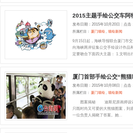
2015主题手绘公交车
发布日期：2015年10月20日
|
点击
所属栏目：
厦门墙绘
,
墙绘新闻
9月15日起，海峡导报联合厦门市
向海峡两岸征集公交手绘设计作品和
定要吻合下面四大主题： 1.文明出行
厦门首部手绘公交“熊猫
发布日期：2015年10月08日
|
点击
所属栏目：
厦门墙绘
,
墙绘新闻
图案揭秘 迪斯尼原画师设计 
只既时尚又可爱的大熊猫图案，到
一位负责人揭晓了答案。她...