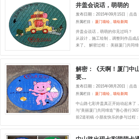
井盖会说话，萌萌的
发布日期：2015年09月15日
|
点击
所属栏目：
厦门墙绘
,
墙绘新闻
井盖会说话，萌萌的你见过吗？ 
从设计，施工绘制，调整到作品成
来了。 解密过程： 美丽厦门共同缔
解密：《天啊！厦门中
要...
发布日期：2015年08月20日
|
点击
所属栏目：
厦门墙绘
,
墙绘新闻
中山路七彩井盖真正开始动起来了，
与“美丽厦门共同缔造”“善心善行3
前2道初稿 小朋友快乐的参与过程： .