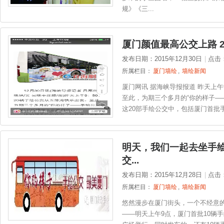
规》《三...
厦门颜值最高公交上路 
发布日期：2015年12月30日
|
点击
所属栏目：
厦门墙绘
,
墙绘新闻
厦门网讯 据海峡导报报道 昨天上午
至此，为期三个多月的“你的样子—
这20部手绘公交中，包括厦门首批手
明天，我们一起去坐手绘
交...
发布日期：2015年12月28日
|
点击
所属栏目：
厦门墙绘
,
墙绘新闻
悠然漫步在厦门街头，一个不经意
——明天上午9点，厦门首批10辆