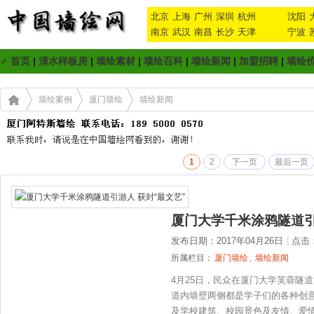
北京
上海
广州
深圳
杭州
沈阳
南京
武汉
南昌
长沙
天津
宁波
♂
首页
|
清水样板房
|
墙绘素材
|
墙绘百科
|
墙绘新闻
|
加盟招聘
|
墙绘
墙绘案例
厦门墙绘
墙绘新闻
1
2
下一页
最后一页
厦门大学千米涂鸦隧道引
发布日期：2017年04月26日
|
点击
所属栏目：
厦门墙绘
,
墙绘新闻
4月25日，民众在厦门大学芙蓉隧道
道内墙壁两侧都是学子们的各种创
及学校建筑、校园景色及友情、爱