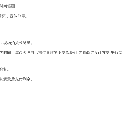
及时尚墙画
，请柬，宣传单等。
境，现场拍摄和测量。
您的时间，建议客户自己提供喜欢的图案给我们,共同商讨设计方案,争取结
门绘制。
绘制满意后支付剩余。