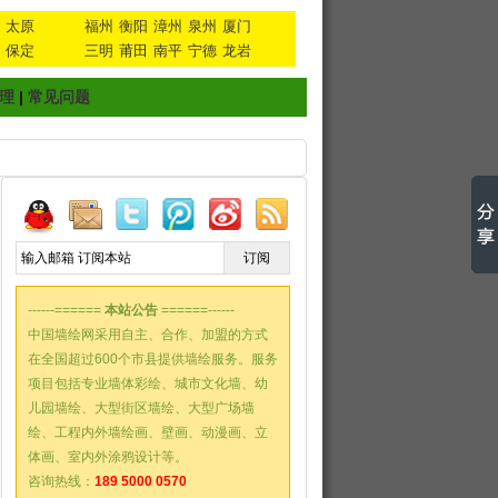
太原
福州
衡阳
漳州
泉州
厦门
保定
三明
莆田
南平
宁德
龙岩
理
|
常见问题
------======
本站公告
======------
中国墙绘网采用自主、合作、加盟的方式
在全国超过600个市县提供墙绘服务。服务
项目包括专业墙体彩绘、城市文化墙、幼
儿园墙绘、大型街区墙绘、大型广场墙
绘、工程内外墙绘画、壁画、动漫画、立
体画、室内外涂鸦设计等。
咨询热线：
189 5000 0570