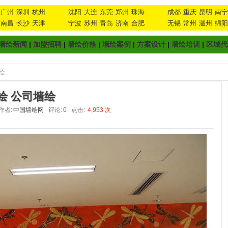
广州
深圳
杭州
沈阳
大连
东莞
郑州
珠海
成都
重庆
昆明
南宁
南昌
长沙
天津
宁波
苏州
青岛
济南
合肥
无锡
常州
温州
绵阳
墙绘新闻
|
加盟招聘
|
墙绘价格
|
墙绘案例
|
方案设计
|
墙绘培训
|
区域代
绘
绘 公司墙绘
作者:
中国墙绘网
评论:
0
点击:
4,953 次