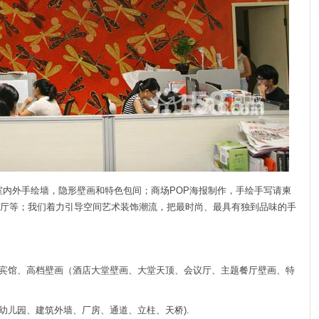
室内外手绘墙，隐形壁画和特色包间；商场POP海报制作，手绘手写请柬
厅等；我们着力引导空间艺术装饰潮流，把最时尚、最具有独到品味的手
吧、宾馆、高档壁画（酒店大堂壁画、大堂天顶、会议厅、主题餐厅壁画、特
幼儿园、建筑外墙、厂房、通道、立柱、天桥).