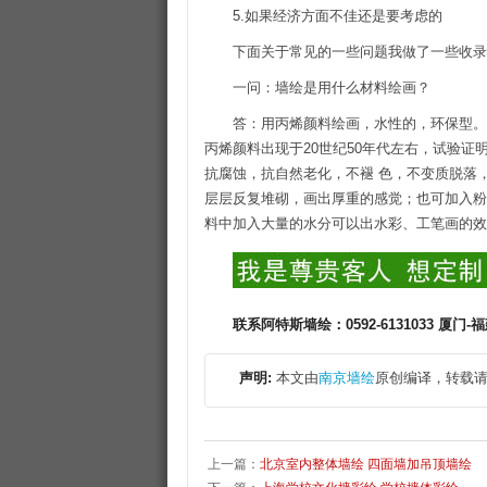
5.如果经济方面不佳还是要考虑的
下面关于常见的一些问题我做了一些收录
一问：墙绘是用什么材料绘画？
答：用丙烯颜料绘画，水性的，环保型。
丙烯颜料出现于20世纪50年代左右，试验
抗腐蚀，抗自然老化，不褪 色，不变质脱落
层层反复堆砌，画出厚重的感觉；也可加入粉
料中加入大量的水分可以出水彩、工笔画的效
联系阿特斯墙绘：0592-6131033 厦门-福建
声明:
本文由
南京墙绘
原创编译，转载请
上一篇：
北京室内整体墙绘 四面墙加吊顶墙绘