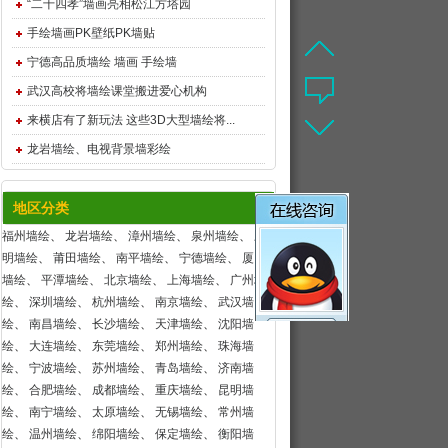
“二十四孝”墙画亮相松江方塔园
手绘墙画PK壁纸PK墙贴
宁德高品质墙绘 墙画 手绘墙
武汉高校将墙绘课堂搬进爱心机构
来横店有了新玩法 这些3D大型墙绘将...
龙岩墙绘、电视背景墙彩绘
地区分类
福州墙绘
、
龙岩墙绘
、
漳州墙绘
、
泉州墙绘
、
三
明墙绘
、
莆田墙绘
、
南平墙绘
、
宁德墙绘
、
厦门
墙绘
、
平潭墙绘
、
北京墙绘
、
上海墙绘
、
广州墙
绘
、
深圳墙绘
、
杭州墙绘
、
南京墙绘
、
武汉墙
绘
、
南昌墙绘
、
长沙墙绘
、
天津墙绘
、
沈阳墙
绘
、
大连墙绘
、
东莞墙绘
、
郑州墙绘
、
珠海墙
绘
、
宁波墙绘
、
苏州墙绘
、
青岛墙绘
、
济南墙
绘
、
合肥墙绘
、
成都墙绘
、
重庆墙绘
、
昆明墙
绘
、
南宁墙绘
、
太原墙绘
、
无锡墙绘
、
常州墙
绘
、
温州墙绘
、
绵阳墙绘
、
保定墙绘
、
衡阳墙