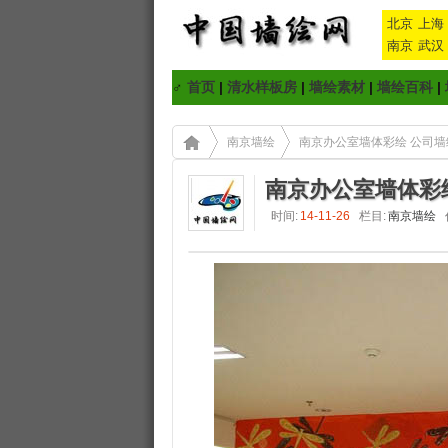
北京
上海
南京
武汉
♂
首页
|
清水样板房
|
墙绘素材
|
墙绘百科
|
南京墙绘
南京办公室墙体彩绘 公司墙
南京办公室墙体彩
时间:
14-11-26
栏目:
南京墙绘