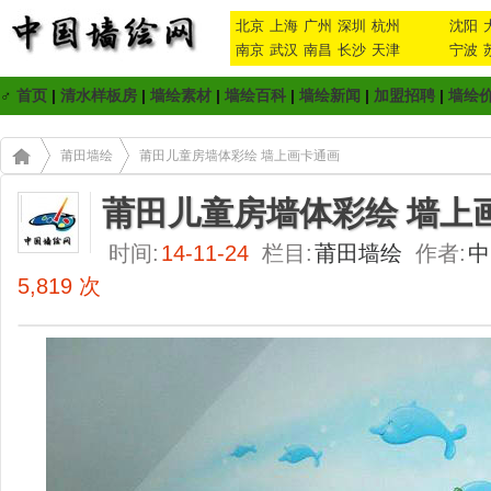
北京
上海
广州
深圳
杭州
沈阳
南京
武汉
南昌
长沙
天津
宁波
♂
首页
|
清水样板房
|
墙绘素材
|
墙绘百科
|
墙绘新闻
|
加盟招聘
|
墙绘
莆田墙绘
莆田儿童房墙体彩绘 墙上画卡通画
莆田儿童房墙体彩绘 墙上
时间:
14-11-24
栏目:
莆田墙绘
作者:
中
5,819 次