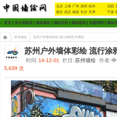
北京
上海
广州
深圳
杭州
沈阳
南京
武汉
南昌
长沙
天津
宁波
♂
首页
|
清水样板房
|
墙绘素材
|
墙绘百科
|
墙绘新闻
|
加盟招聘
|
墙绘
苏州墙绘
苏州户外墙体彩绘 流行涂鸦艺术墙绘
苏州户外墙体彩绘 流行涂
时间:
14-12-01
栏目:
苏州墙绘
作者:
中
5,639 次