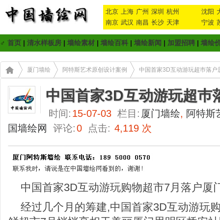
北京
上海
广州
深圳
杭州
沈阳
南京
武汉
南昌
长沙
天津
宁波
♂
首页
|
清水样板房
|
墙绘素材
|
墙绘百科
|
墙绘新闻
|
加盟招聘
|
墙绘
厦门墙绘
阿特斯艺术原创设计案例
中国首家3D互动游玩超巿落户
中国首家3D互动游玩超巿
时间:
15-07-03
栏目:
厦门墙绘
,
阿特斯
国墙绘网
评论:
0
点击:
4,119 次
中国首家3D互动游玩购物超市7月落户厦
经过几个月的筹建,中国首家3D互动游玩