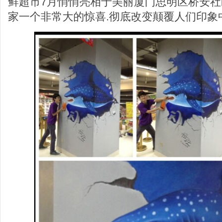
鲜超市7月悄悄亮相于美丽厦门思明区桥安社
家一个非常大的惊喜.彻底改变颠覆人们印象