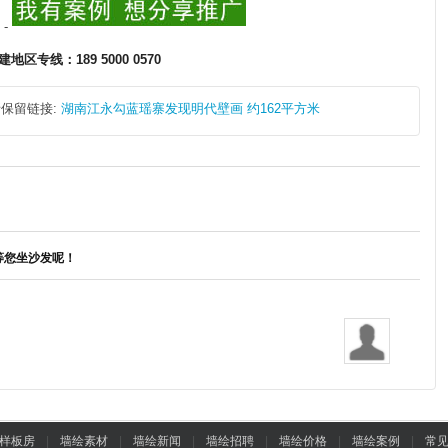
-
地区专线：189 5000 0570
保留链接:
湖南江永勾蓝瑶寨发现明代壁画 约162平方米
等您坐沙发呢！
样板房
|
墙绘素材
|
墙绘新闻
|
墙绘招聘
|
墙绘价格
|
墙绘案例
|
常