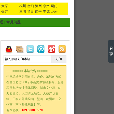
太原
福州
衡阳
漳州
泉州
厦门
保定
三明
莆田
南平
宁德
龙岩
理
|
常见问题
------======
本站公告
======------
中国墙绘网采用自主、合作、加盟的方式
在全国超过600个市县提供墙绘服务。服务
项目包括专业墙体彩绘、城市文化墙、幼
儿园墙绘、大型街区墙绘、大型广场墙
绘、工程内外墙绘画、壁画、动漫画、立
体画、室内外涂鸦设计等。
咨询热线：
189 5000 0570