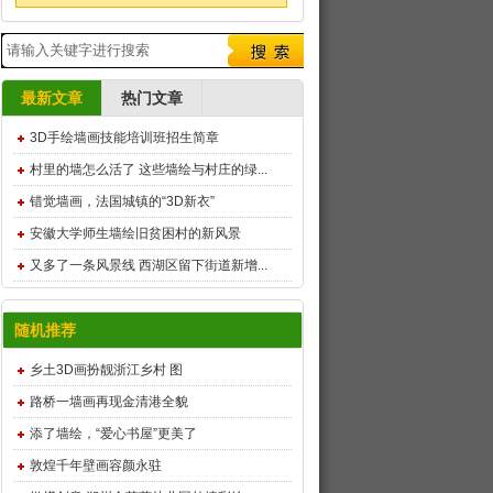
最新文章
热门文章
3D手绘墙画技能培训班招生简章
村里的墙怎么活了 这些墙绘与村庄的绿...
错觉墙画，法国城镇的“3D新衣”
安徽大学师生墙绘旧贫困村的新风景
又多了一条风景线 西湖区留下街道新增...
随机推荐
乡土3D画扮靓浙江乡村 图
路桥一墙画再现金清港全貌
添了墙绘，“爱心书屋”更美了
敦煌千年壁画容颜永驻