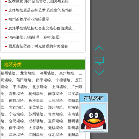
纵横创意 郑州金芭蕾幼儿园外墙彩绘
选择墙绘就是选择艺术 彩绘空间装饰的...
福州茶餐厅荷花墙绘展示
息烽手绘墙弘扬社会主义核心价值观成...
河南洛阳3D画铺满一乡村(组图)
固原古墓壁画：时光馈赠的审美盛宴
地区分类
福州墙绘
、
龙岩墙绘
、
漳州墙绘
、
泉州墙绘
、
三
明墙绘
、
莆田墙绘
、
南平墙绘
、
宁德墙绘
、
厦门
墙绘
、
平潭墙绘
、
北京墙绘
、
上海墙绘
、
广州墙
绘
、
深圳墙绘
、
杭州墙绘
、
南京墙绘
、
武汉墙
绘
、
南昌墙绘
、
长沙墙绘
、
天津墙绘
、
沈阳墙
绘
、
大连墙绘
、
东莞墙绘
、
郑州墙绘
、
珠海墙
绘
、
宁波墙绘
、
苏州墙绘
、
青岛墙绘
、
济南墙
绘
、
合肥墙绘
、
成都墙绘
、
重庆墙绘
、
昆明墙
绘
、
南宁墙绘
、
太原墙绘
、
无锡墙绘
、
常州墙
绘
、
温州墙绘
、
绵阳墙绘
、
保定墙绘
、
衡阳墙