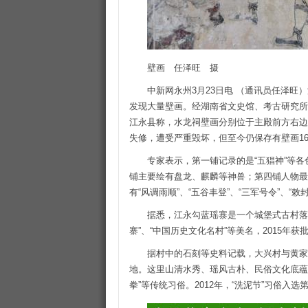
壁画 任泽旺 摄
中新网永州3月23日电 （通讯员任泽旺
发现大量壁画。经湖南省文史馆、考古研究所
江永县称，水龙祠壁画分别位于主殿前方右边
失修，遭受严重毁坏，但至今仍保存有壁画1
专家表示，第一铺记录的是“五猖神”等各色
铺主要绘有盘龙、麒麟等神兽；第四铺人物最
有“风调雨顺”、“五谷丰登”、“三军号令”、
据悉，江永勾蓝瑶寨是一个城堡式古村落
寨”、“中国历史文化名村”等美名，2015年获
据村中的石刻等史料记载，大兴村与黄家
地。这里山清水秀、瑶风古朴、民俗文化底蕴
拳”等传统习俗。2012年，“洗泥节”习俗入