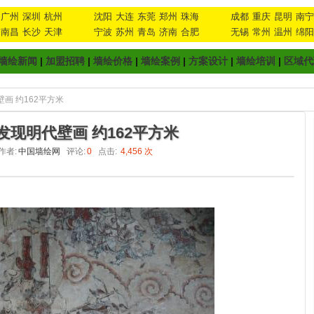
广州
深圳
杭州
沈阳
大连
东莞
郑州
珠海
成都
重庆
昆明
南宁
南昌
长沙
天津
宁波
苏州
青岛
济南
合肥
无锡
常州
温州
绵阳
墙绘新闻
|
加盟招聘
|
墙绘价格
|
墙绘案例
|
方案设计
|
墙绘培训
|
区域代
画 约162平方米
现明代壁画 约162平方米
作者:
中国墙绘网
评论:
0
点击:
4,456 次