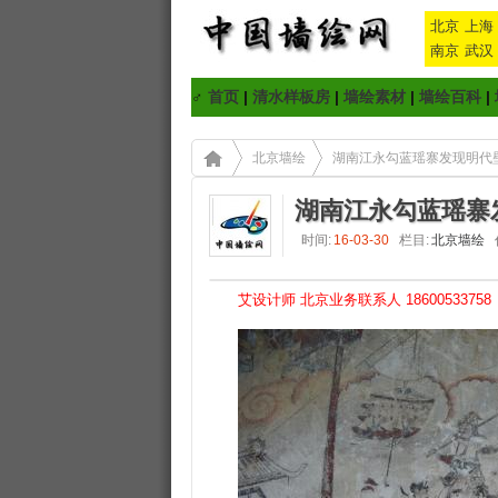
北京
上海
南京
武汉
♂
首页
|
清水样板房
|
墙绘素材
|
墙绘百科
|
北京墙绘
湖南江永勾蓝瑶寨发现明代壁
湖南江永勾蓝瑶寨发
时间:
16-03-30
栏目:
北京墙绘
艾设计师 北京业务联系人 18600533758