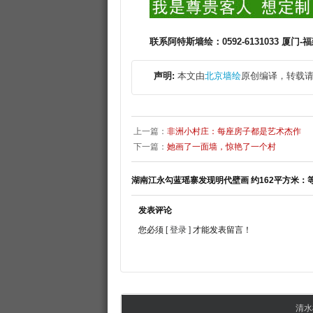
联系阿特斯墙绘：0592-6131033 厦门-福建
声明:
本文由
北京墙绘
原创编译，转载请
上一篇：
非洲小村庄：每座房子都是艺术杰作
下一篇：
她画了一面墙，惊艳了一个村
湖南江永勾蓝瑶寨发现明代壁画 约162平方米：
发表评论
您必须
[ 登录 ]
才能发表留言！
清水