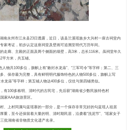
）湖南永州市江永县23日透露，近日，该县兰溪瑶族乡大兴村一座古祠堂内
专家考证，初步认定这座祠堂及壁画可追溯至明代万历年间。
的走廊、主殿的正面及两个侧面的墙壁，高3米，总长116米。虽祠堂年久
62平方米，共五铺。
人物共100多位，旗帜上有“敕封水龙庙”、“三军司令”等字样；第二、三
多、保存最为完整，具有鲜明明代服饰特色的人物500多位，旗帜上写
“敕封水龙庙”等字样；第五铺人物达400多位，仪仗与第四铺类似。
，有100多栋明、清时代的古民宅，先后获“湖南省少数民族特色村
批国家AAA旅游景区。
村、上村同属勾蓝瑶寨的一部分，是一个保存非常完好的勾蓝瑶人祖居
厚重，至今还保留着大量的明、清时期民居，沿袭着“洗泥节”、“瑶家女子
选第三批湖南省非物质文化遗产名录。