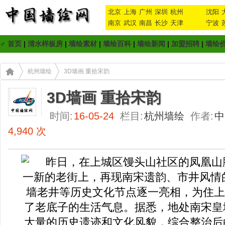
北京
上海
广州
深圳
杭州
沈阳
南京
武汉
南昌
长沙
天津
宁波
♂
首页
|
清水样板房
|
墙绘素材
|
墙绘百科
|
墙绘新闻
|
加盟招聘
|
墙绘
杭州墙绘
3D墙画 重拾宋韵
3D墙画 重拾宋韵
时间:
16-05-24
栏目:
杭州墙绘
作者:
中
4,940 次