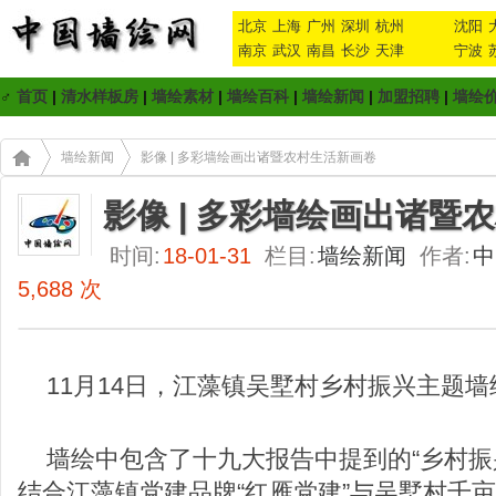
北京
上海
广州
深圳
杭州
沈阳
南京
武汉
南昌
长沙
天津
宁波
♂
首页
|
清水样板房
|
墙绘素材
|
墙绘百科
|
墙绘新闻
|
加盟招聘
|
墙绘
墙绘新闻
影像 | 多彩墙绘画出诸暨农村生活新画卷
影像 | 多彩墙绘画出诸暨
时间:
18-01-31
栏目:
墙绘新闻
作者:
中
5,688 次
11月14日，江藻镇吴墅村乡村振兴主题
墙绘中包含了十九大报告中提到的“乡村振兴
结合江藻镇党建品牌“红雁党建”与吴墅村千