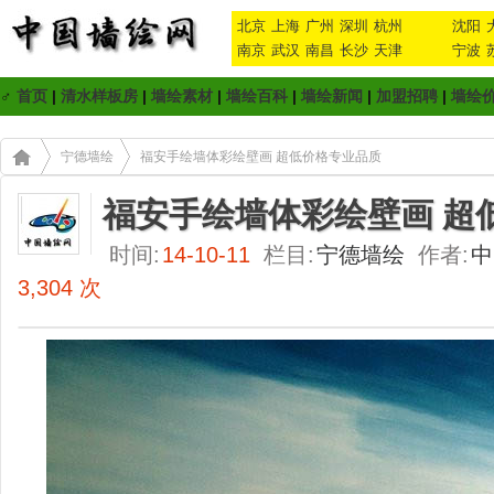
北京
上海
广州
深圳
杭州
沈阳
南京
武汉
南昌
长沙
天津
宁波
♂
首页
|
清水样板房
|
墙绘素材
|
墙绘百科
|
墙绘新闻
|
加盟招聘
|
墙绘
宁德墙绘
福安手绘墙体彩绘壁画 超低价格专业品质
福安手绘墙体彩绘壁画 超
时间:
14-10-11
栏目:
宁德墙绘
作者:
中
3,304 次