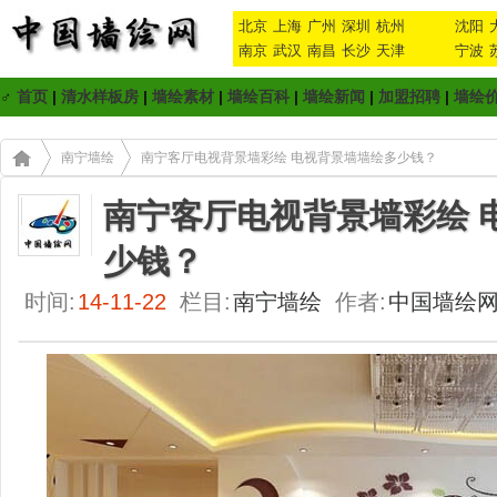
北京
上海
广州
深圳
杭州
沈阳
南京
武汉
南昌
长沙
天津
宁波
♂
首页
|
清水样板房
|
墙绘素材
|
墙绘百科
|
墙绘新闻
|
加盟招聘
|
墙绘
南宁墙绘
南宁客厅电视背景墙彩绘 电视背景墙墙绘多少钱？
南宁客厅电视背景墙彩绘 
少钱？
时间:
14-11-22
栏目:
南宁墙绘
作者:
中国墙绘