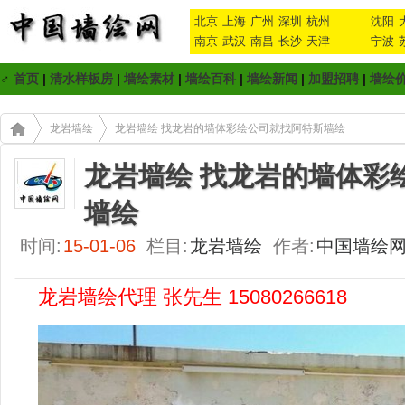
北京
上海
广州
深圳
杭州
沈阳
南京
武汉
南昌
长沙
天津
宁波
♂
首页
|
清水样板房
|
墙绘素材
|
墙绘百科
|
墙绘新闻
|
加盟招聘
|
墙绘
龙岩墙绘
龙岩墙绘 找龙岩的墙体彩绘公司就找阿特斯墙绘
龙岩墙绘 找龙岩的墙体彩
墙绘
时间:
15-01-06
栏目:
龙岩墙绘
作者:
中国墙绘
龙岩墙绘代理 张先生 15080266618