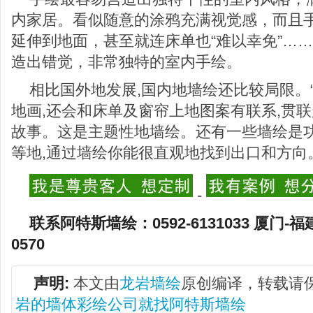
内家居。看似随意的涂鸦充满视觉感，而且
延伸到地面，甚至就连床单也“难以幸免”…
造出错觉，非常独特的室内手绘。
相比国外地发展,国内地墙绘还比较局限。
地画,还会和床单及窗帘上地图案有联系,贯
故事。这是主题性地墙绘。还有一些墙绘是功
等地,通过墙绘你能很直观地找到出口和方向
-
联系阿特斯墙绘：0592-6131033 厦门-福
0570
声明:
本文由
龙岩墙绘
原创编译，转载请
岩的墙体彩绘公司就找阿特斯墙绘