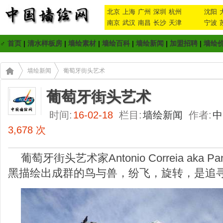
北京
上海
广州
深圳
杭州
沈阳
南京
武汉
南昌
长沙
天津
宁波
♂
首页
|
清水样板房
|
墙绘素材
|
墙绘百科
|
墙绘新闻
|
加盟招聘
|
墙绘
墙绘新闻
葡萄牙街头艺术
葡萄牙街头艺术
时间:
16-02-18
栏目:
墙绘新闻
作者:
中
3,678 次
葡萄牙街头艺术家Antonio Correia aka 
黑描绘出成群的鸟与兽，纷飞，旋转，是追